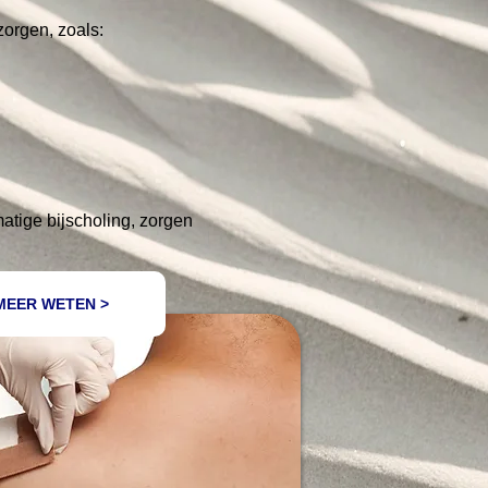
zorgen, zoals:
atige bijscholing, zorgen
MEER WETEN >