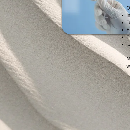
O
I
T
E
P
...
M
w