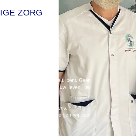
IGE ZORG
 Prima Cura
n Sint-Truiden en omgeving.
et echte aandacht voor wie u bent. Geen
dersteuning op maat van uw leven, uw
s patiënt, maar vooral als mens.
rofessionele opvolging zorgen wij voor
 in uw dagelijkse zorg.