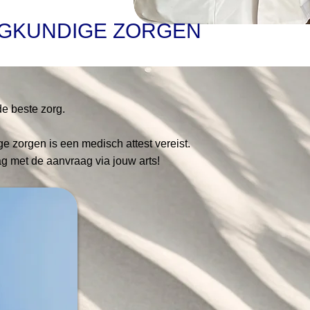
GKUNDIGE ZORGEN
e beste zorg.
 zorgen is een medisch attest vereist.
g met de aanvraag via jouw arts!