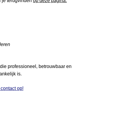
n je terugvinden
op deze pagina.
deren
die professioneel, betrouwbaar en
nkelijk is.
contact op!