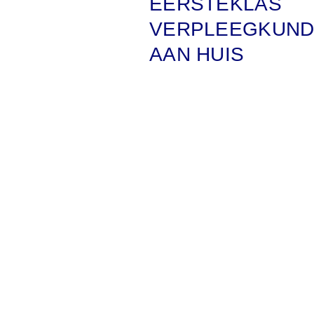
EERSTEKLAS
VERPLEEGKUND
AAN HUIS
Welkom bij Thuisverpleging
Uw vertrouwde zorgpartner i
Wij bieden zorg aan huis m
standaardaanpak, maar on
wensen en uw comfort.
Bij ons staat u centraal — al
Met een warme aanpak en p
rust, vertrouwen en kwaliteit