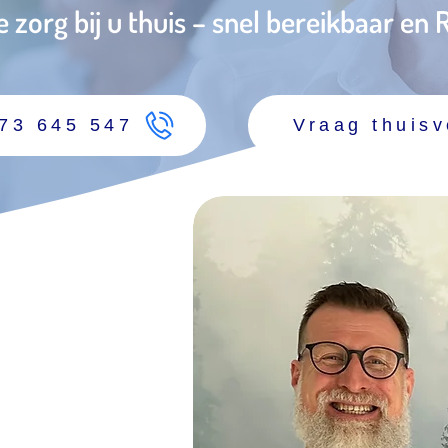
zorg bij u thuis – snel bereikbaar en
473 645 547
Vraag thuisv