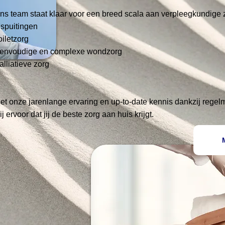
ns team staat klaar voor een breed scala aan verpleegkundige 
nspuitingen
oiletzorg
envoudige en complexe wondzorg
alliatieve zorg
et onze jarenlange ervaring en up-to-date kennis dankzij regelm
ij ervoor dat jij de beste zorg aan huis krijgt.