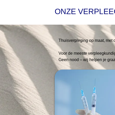
ONZE VERPLEE
Thuisverpleging op maat, met d
Voor de meeste verpleegkundige
Geen nood – wij helpen je graa